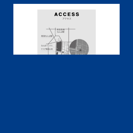
のっと文化祭限定ぐっず②
今回はマット加工。
光沢がたまらんですわ。
金券1枚で購入できますが、
金券5枚まとめてお買い上げで
もれなくバッジがひとつ付きます♪
黒・白バージョン
それぞれ100個しかないので、
お早めに〜