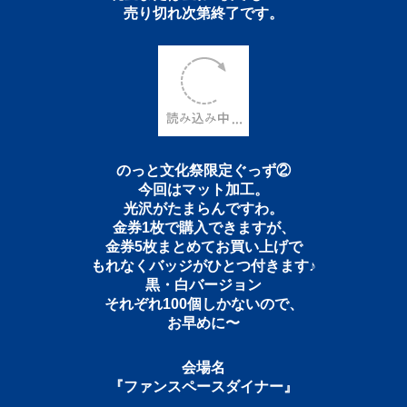
のっと文化祭限定ぐっず①
自家製スクリーンプリントTシャツ
店主とスタッフ・たまさんが
1枚ずつ精魂込めてプリント！
S〜XL 約45着 各サイズ¥3,000
現金または金券6枚でもOK！
売り切れ次第終了です。