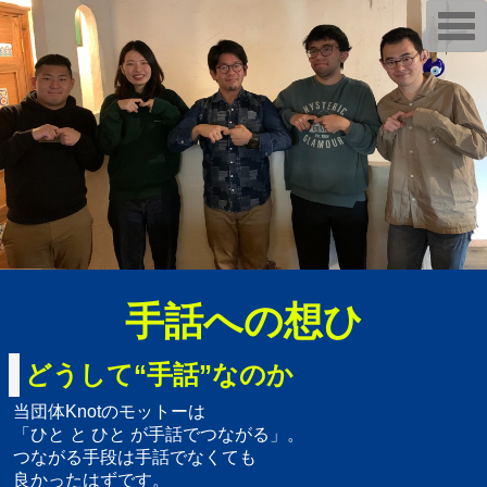
T
o
g
g
l
e
n
a
v
i
g
a
t
i
o
n
手話への想ひ
どうして“手話”なのか
当団体Knotのモットーは
「ひと と ひと が手話でつながる」。
つながる手段は手話でなくても
良かったはずです。