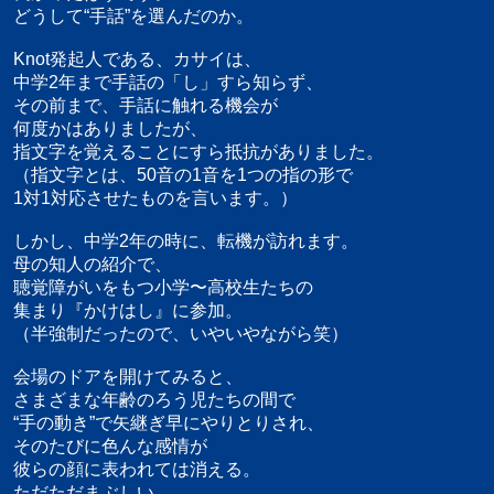
どうして“手話”を選んだのか。
Knot発起人である、カサイは、
中学2年まで手話の「し」すら知らず、
その前まで、手話に触れる機会が
何度かはありましたが、
指文字を覚えることにすら抵抗がありました。
（指文字とは、50音の1音を1つの指の形で
1対1対応させたものを言います。）
しかし、中学2年の時に、転機が訪れます。
母の知人の紹介で、
聴覚障がいをもつ小学〜高校生たちの
集まり『かけはし』に参加。
（半強制だったので、いやいやながら笑）
会場のドアを開けてみると、
さまざまな年齢のろう児たちの間で
“手の動き”で矢継ぎ早にやりとりされ、
そのたびに色んな感情が
彼らの顔に表われては消える。
ただただまぶしい。